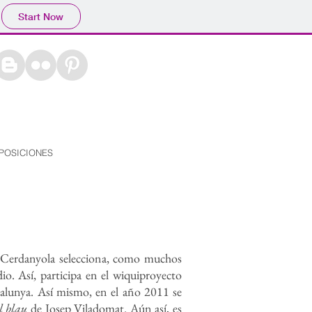
CAT
ESP
Start Now
POSICIONES
e Cerdanyola selecciona, como muchos
io. Así, participa en el wiquiproyecto
alunya. Así mismo, en el año 2011 se
l blau
de Josep Viladomat. Aún así, es